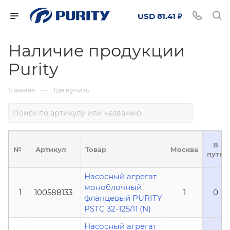
USD 81.41 ₽
Наличие продукции
Purity
—
Главная
Где купить
В
№
Артикул
Товар
Москва
пути
Насосный агрегат
моноблочный
1
100588133
1
0
фланцевый PURITY
PSTC 32-125/11 (N)
Насосный агрегат