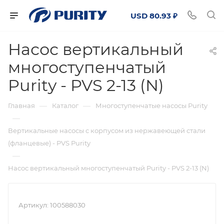
USD 80.93 ₽
Насос вертикальный
многоступенчатый
Purity - PVS 2-13 (N)
—
—
Главная
Каталог
Многоступенчатые насосы Purity
—
Вертикальные насосы с корпусом из нержавеющей стали
(фланцевые) - PVS Purity
—
Насос вертикальный многоступенчатый Purity - PVS 2-13 (N)
Артикул:
100588030