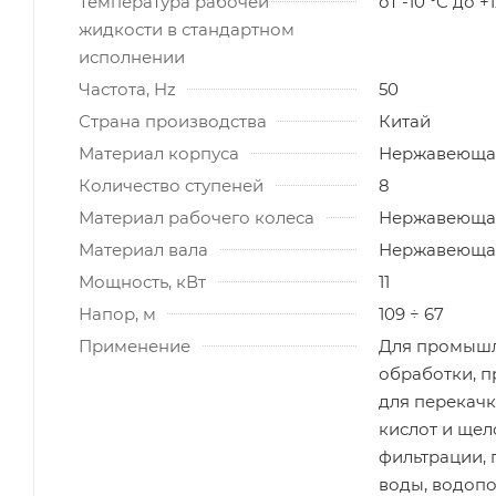
Температура рабочей
от -10 °C до +
жидкости в стандартном
исполнении
Частота, Hz
50
Страна производства
Китай
Материал корпуса
Нержавеющая
Количество ступеней
8
Материал рабочего колеса
Нержавеющая
Материал вала
Нержавеющая
Мощность, кВт
11
Напор, м
109 ÷ 67
Применение
Для промышл
обработки, п
для перекачк
кислот и щел
фильтрации,
воды, водопо