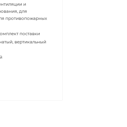
ентиляции и
ования, для
для противопожарных
комплект поставки
чатый, вертикальный
й