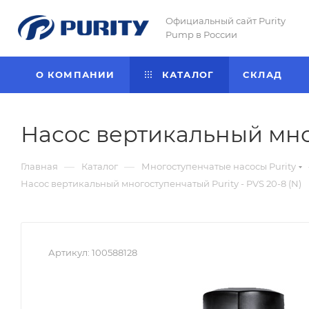
Официальный сайт Purity
Pump в России
О КОМПАНИИ
КАТАЛОГ
CКЛАД
Насос вертикальный мног
—
—
Главная
Каталог
Многоступенчатые насосы Purity
Насос вертикальный многоступенчатый Purity - PVS 20-8 (N)
Артикул:
100588128