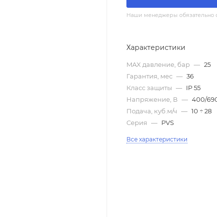
Наши менеджеры обязательно св
Характеристики
MAX давление, бар
—
25
Гарантия, мес
—
36
Класс защиты
—
IP 55
Напряжение, В
—
400/69
Подача, куб.м/ч
—
10 ÷ 28
Серия
—
PVS
Все характеристики