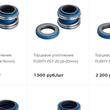
тнение
Торцевое уплотнение
Торцево
(d=16mm)
PURITY
PST-20 (d=20mm)
PURITY
т
1 500
руб.
/шт
2 200