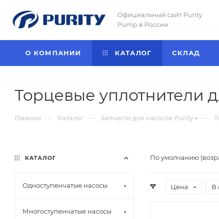
Официальный сайт Purity
Pump в России
О КОМПАНИИ
КАТАЛОГ
CКЛАД
Торцевые уплотнители дл
—
—
—
Главная
Каталог
Запчасти для насосов Purity
Т
По умолчанию (возр
КАТАЛОГ
Одноступенчатые насосы
Цена
В 
Многоступенчатые насосы