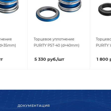
тнение
Торцевое уплотнение
Торцево
(d=35mm)
PURITY
PST-40 (d=40mm)
PURITY
шт
5 330
руб.
/шт
1 800
р
ДОКУМЕНТАЦИЯ