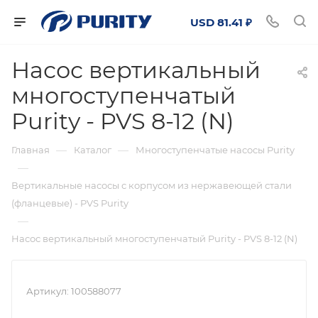
USD 81.41 ₽
Насос вертикальный
многоступенчатый
Purity - PVS 8-12 (N)
—
—
Главная
Каталог
Многоступенчатые насосы Purity
—
Вертикальные насосы с корпусом из нержавеющей стали
(фланцевые) - PVS Purity
—
Насос вертикальный многоступенчатый Purity - PVS 8-12 (N)
Артикул:
100588077