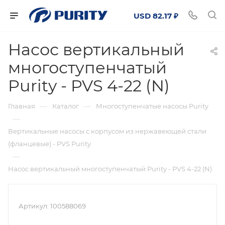
USD 82.17 ₽
Насос вертикальный
многоступенчатый
Purity - PVS 4-22 (N)
—
—
Главная
Каталог
Многоступенчатые насосы Purity
—
Вертикальные насосы с корпусом из нержавеющей стали
(фланцевые) - PVS Purity
—
Насос вертикальный многоступенчатый Purity - PVS 4-22 (N)
Артикул:
100588069