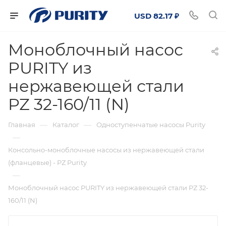
USD 82.17 ₽
Моноблочный насос
PURITY из
нержавеющей стали
PZ 32-160/11 (N)
—
—
Главная
Каталог
Одноступенчатые насосы Purity
—
Консольно-моноблочные насосы из нержавеющей стали
(фланцевые) - PZ Purity
—
Моноблочный насос PURITY из нержавеющей стали PZ 32-
160/11 (N)