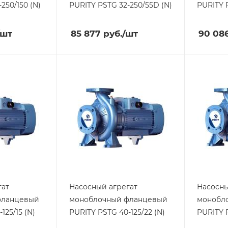
250/150 (N)
PURITY
PSTG 32-250/55D (N)
PURITY
/шт
85 877
руб.
/шт
90 08
гат
Насосный агрегат
Насосны
фланцевый
моноблочный фланцевый
монобл
125/15 (N)
PURITY
PSTG 40-125/22 (N)
PURITY