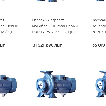
гат
Насосный агрегат
Насосны
фланцевый
моноблочный фланцевый
монобл
125/7 (N)
PURITY
PSTG 32-125/11 (N)
PURITY
шт
31 521
руб.
/шт
35 819