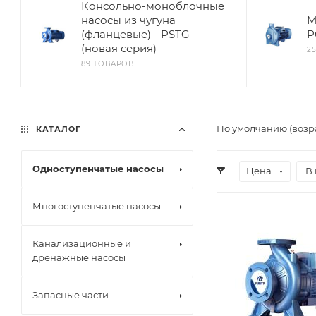
Консольно-моноблочные
насосы из чугуна
М
(фланцевые) - PSTG
P
(новая серия)
2
89 ТОВАРОВ
По умолчанию (возр
КАТАЛОГ
Одноступенчатые насосы
Цена
В 
Многоступенчатые насосы
Канализационные и
дренажные насосы
Запасные части