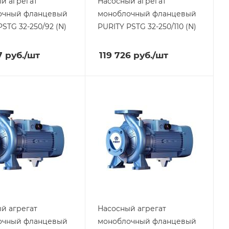
й агрегат
Насосный агрегат
очный фланцевый
моноблочный фланцевый
PSTG 32-250/92 (N)
PURITY
PSTG 32-250/110 (N)
7
руб.
/шт
119 726
руб.
/шт
й агрегат
Насосный агрегат
очный фланцевый
моноблочный фланцевый