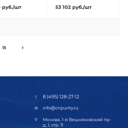
0
руб.
/шт
53 102
руб.
/шт
15
8 (495) 128-27-12
info@cnpurity.ru
Москва, 1-й Вешняковский пр-
д, 1, стр. 11