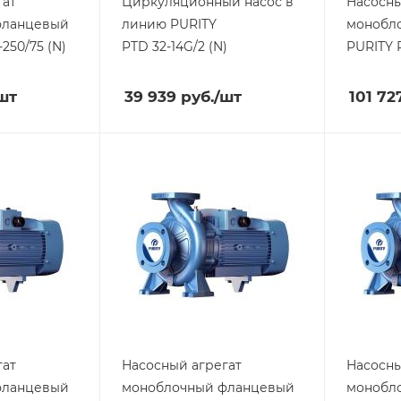
гат
Циркуляционный насос в
Насосны
фланцевый
линию PURITY
монобл
250/75 (N)
PTD 32-14G/2 (N)
PURITY
шт
39 939
руб.
/шт
101 72
гат
Насосный агрегат
Насосны
фланцевый
моноблочный фланцевый
монобл