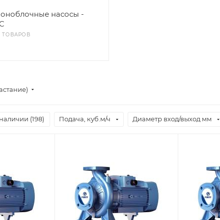
оноблочные насосы -
C
5 ТОВАРОВ
астание)
наличии (
198
)
Подача, куб.м/ч
Диаметр вход/выход мм