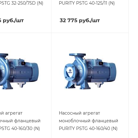
PSTG 32-250/75D (N)
PURITY
PSTG 40-125/11 (N)
6
руб.
/шт
32 775
руб.
/шт
й агрегат
Насосный агрегат
очный фланцевый
моноблочный фланцевый
PSTG 40-160/30 (N)
PURITY
PSTG 40-160/40 (N)