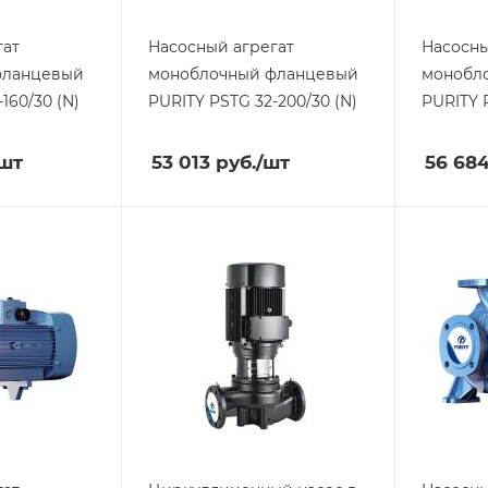
гат
Насосный агрегат
Насосны
фланцевый
моноблочный фланцевый
монобл
160/30 (N)
PURITY
PSTG 32-200/30 (N)
PURITY
/шт
53 013
руб.
/шт
56 68