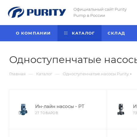
Официальный сайт Purity
Pump в России
О КОМПАНИИ
КАТАЛОГ
CКЛАД
Одноступенчатые насосы
—
—
Главная
Каталог
Одноступенчатые насосы Purity
Ин-лайн насосы - PT
И
27 ТОВАРОВ
7