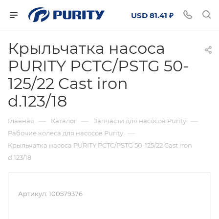
USD 81.41 ₽
Крыльчатка насоса
PURITY PCTC/PSTG 50-
125/22 Cast iron
d.123/18
—
—
—
Главная
Каталог
Запчасти для насосов Purity
—
Рабочие колеса для насосов Purity
Крыльчатка насоса PURITY PCTC/PSTG 50-125/22 Cast iron
d.123/18
Артикул:
100579376