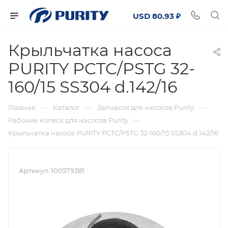
USD 80.93 ₽
Крыльчатка насоса
PURITY PCTC/PSTG 32-
160/15 SS304 d.142/16
—
—
—
Главная
Каталог
Запчасти для насосов Purity
—
Рабочие колеса для насосов Purity
Крыльчатка насоса PURITY PCTC/PSTG 32-160/15 SS304 d.142/16
Артикул:
100579381