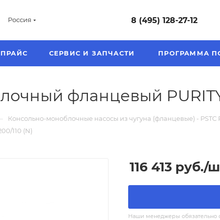
8 (495) 128-27-12
Россия
ПРАЙС
СЕРВИС И ЗАПЧАСТИ
ПРОГРАММА П
лочный фланцевый PURITY 
—
Консольно-моноблочные насосы из чугуна (фланцевые) - PSTC P
0/110 (N)
116 413
руб.
/ш
Наши менеджеры обязательно св