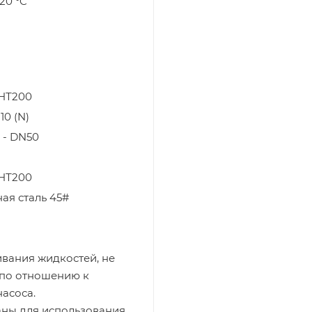
120 °C
 НТ200
10 (N)
 - DN50
 НТ200
ая сталь 45#
вания жидкостей, не
 по отношению к
асоса.
ны для использования