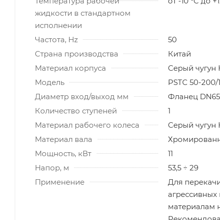
Температура рабочей
от -10 °C до +
жидкости в стандартном
исполнении
Частота, Hz
50
Страна производства
Китай
Материал корпуса
Серый чугун
Модель
PSTC 50-200/1
Диаметр вход/выход мм
Фланец DN65
Количество ступеней
1
Материал рабочего колеса
Серый чугун
Материал вала
Хромированн
Мощность, кВт
11
Напор, м
53,5 ÷ 29
Применение
Для перекачи
агрессивных
материалам н
Рекомендова