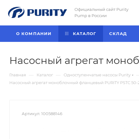
Официальный сайт Purity
Pump в России
О КОМПАНИИ
КАТАЛОГ
CКЛАД
Насосный агрегат моноб
—
—
Главная
Каталог
Одноступенчатые насосы Purity
Насосный агрегат моноблочный фланцевый PURITY PSTC 50-20
Артикул:
100588146