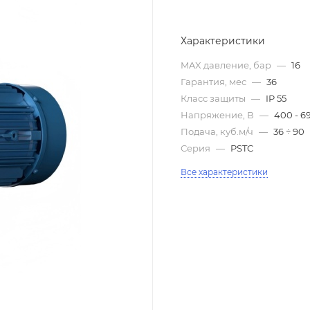
Характеристики
MAX давление, бар
—
16
Гарантия, мес
—
36
Класс защиты
—
IP 55
Напряжение, В
—
400 - 6
Подача, куб.м/ч
—
36 ÷ 90
Серия
—
PSTC
Все характеристики