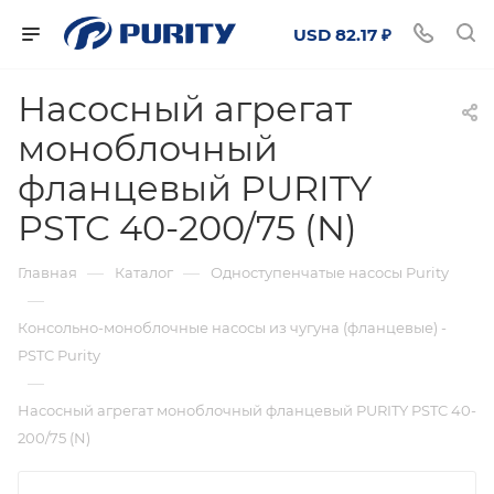
USD 82.17 ₽
Насосный агрегат
моноблочный
фланцевый PURITY
PSTC 40-200/75 (N)
—
—
Главная
Каталог
Одноступенчатые насосы Purity
—
Консольно-моноблочные насосы из чугуна (фланцевые) -
PSTC Purity
—
Насосный агрегат моноблочный фланцевый PURITY PSTC 40-
200/75 (N)