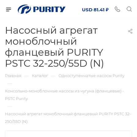
USD 81.41 ₽
Насосный агрегат
моноблочный
фланцевый PURITY
PSTC 32-250/55D (N)
—
—
Главная
Каталог
Одноступенчатые насосы Purity
—
Консольно-моноблочные насосы из чугуна (фланцевые) -
PSTC Purity
—
Насосный агрегат моноблочный фланцевый PURITY PSTC 32-
250/55D (N)