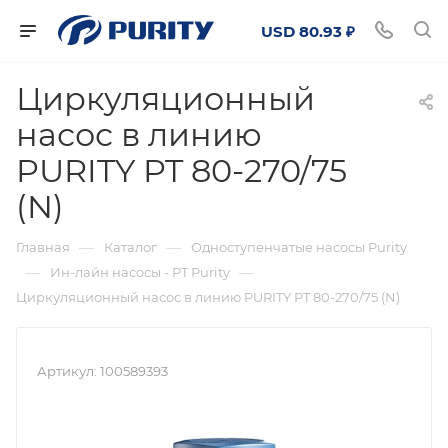
USD 80.93 ₽
Циркуляционный
насос в линию
PURITY PT 80-270/75
(N)
—
—
Главная
Каталог
Одноступенчатые насосы Purity
—
—
Ин-лайн насосы - PT Purity
Циркуляционный насос в линию PURITY PT 80-270/75 (N)
Артикул:
100589393